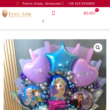
Puerto Ordaz, Venezuela
+58 424 9140663
0
$
0.00
Homepage
Maxi Bouquet Bolloons