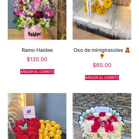
Ramo Haidee
Oso de minigirasoles 🧸
🌻
$
120.00
$
60.00
AÑADIR AL CARRITO
AÑADIR AL CARRITO