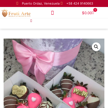
Puerto Ordaz, Venezuela
+58 424 9140663
0
$
0.00
Homepage
Cajita de Choco Fresas 6 Unidades