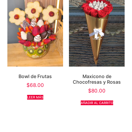
Bowl de Frutas
Maxicono de
Chocofresas y Rosas
$
68.00
$
80.00
LEER MÁS
AÑADIR AL CARRITO