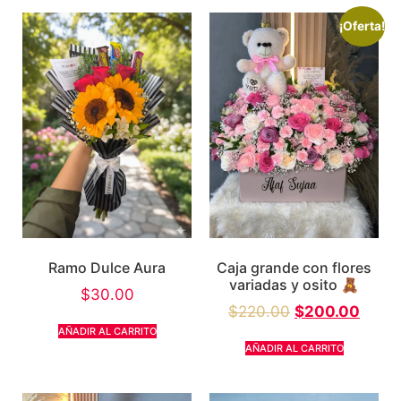
¡Oferta!
Caja grande con flores
Ramo Dulce Aura
variadas y osito 🧸
$
30.00
$
220.00
$
200.00
AÑADIR AL CARRITO
AÑADIR AL CARRITO