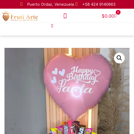
Puerto Ordaz, Venezuela
+58 424 9140663
0
$
0.00
Homepage
Arreglo de confitería 1#